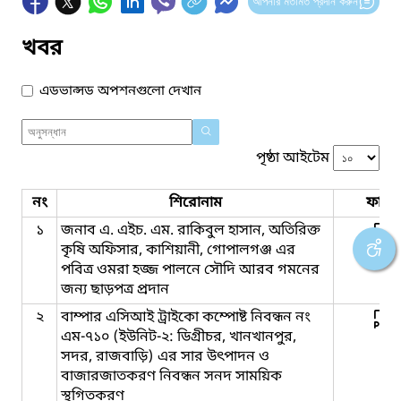
আপনার মতামত প্রদান করুন
খবর
এডভান্সড অপশনগুলো দেখান
পৃষ্ঠা আইটেম
নং
শিরোনাম
ফাইল
১
জনাব এ. এইচ. এম. রাকিবুল হাসান, অতিরিক্ত
কৃষি অফিসার, কাশিয়ানী, গোপালগঞ্জ এর
পবিত্র ওমরা হজ্জ পালনে সৌদি আরব গমনের
জন্য ছাড়পত্র প্রদান
২
বাম্পার এসিআই ট্রাইকো কম্পোষ্ট নিবন্ধন নং
এম-৭১০ (ইউনিট-২: ডিগ্রীচর, খানখানপুর,
সদর, রাজবাড়ি) এর সার উৎপাদন ও
বাজারজাতকরণ নিবন্ধন সনদ সাময়িক
স্থগিতকরণ