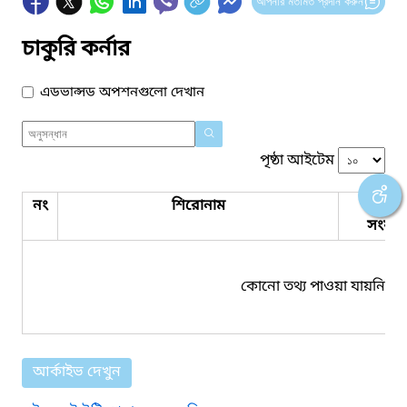
আপনার মতামত প্রদান করুন
চাকুরি কর্নার
এডভান্সড অপশনগুলো দেখান
পৃষ্ঠা আইটেম
নং
শিরোনাম
পিডিএ
সংযুক্ত
কোনো তথ্য পাওয়া যায়নি।
আর্কাইভ দেখুন