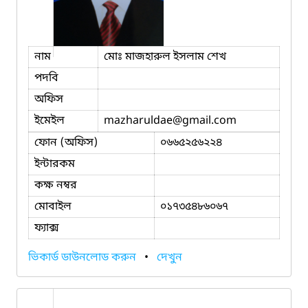
নাম
মোঃ মাজহারুল ইসলাম শেখ
পদবি
অফিস
ইমেইল
mazharuldae
@gmail.com
ফোন (অফিস)
০৬৬৫২৫৬২২৪
ইন্টারকম
কক্ষ নম্বর
মোবাইল
০১৭৩৫৪৮৬০৬৭
ফ্যাক্স
ভিকার্ড ডাউনলোড করুন
•
দেখুন