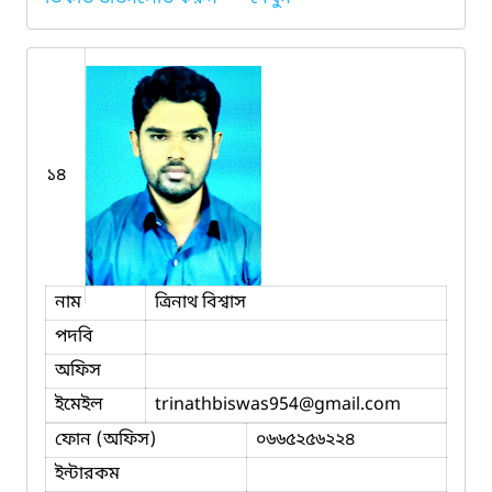
১৪
নাম
ত্রিনাথ বিশ্বাস
পদবি
অফিস
ইমেইল
trinathbiswas954
@gmail.com
ফোন (অফিস)
০৬৬৫২৫৬২২৪
ইন্টারকম