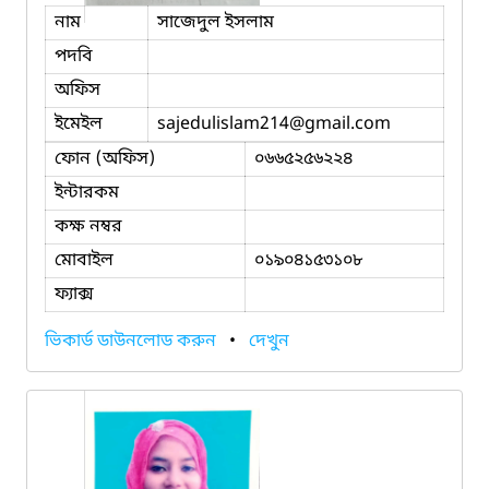
নাম
সাজেদুল ইসলাম
পদবি
অফিস
ইমেইল
sajedulislam214
@gmail.com
ফোন (অফিস)
০৬৬৫২৫৬২২৪
ইন্টারকম
কক্ষ নম্বর
মোবাইল
০১৯০৪১৫৩১০৮
ফ্যাক্স
ভিকার্ড ডাউনলোড করুন
•
দেখুন