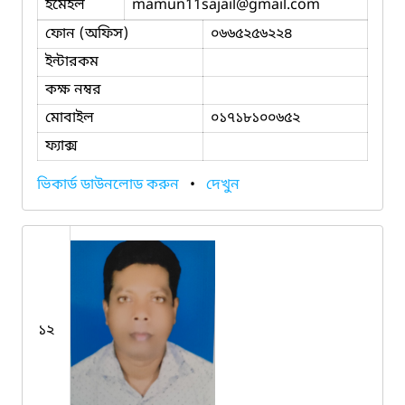
ইমেইল
mamun11sajail
@gmail.com
ফোন (অফিস)
০৬৬৫২৫৬২২৪
ইন্টারকম
কক্ষ নম্বর
মোবাইল
০১৭১৮১০০৬৫২
ফ্যাক্স
ভিকার্ড ডাউনলোড করুন
•
দেখুন
১২