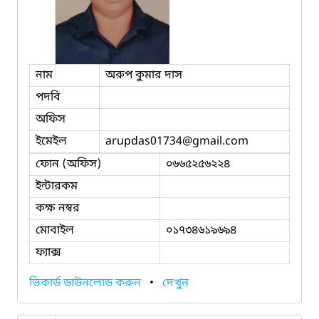
নাম
অরুপ কুমার দাস
পদবি
অফিস
ইমেইল
arupdas01734
@gmail.com
ফোন (অফিস)
০৬৬৫২৫৬২২৪
ইন্টারকম
কক্ষ নম্বর
মোবাইল
০১৭৩৪৬১৯৬৯৪
ফ্যাক্স
ভিকার্ড ডাউনলোড করুন
•
দেখুন