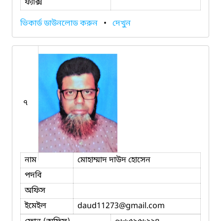
ফ্যাক্স
ভিকার্ড ডাউনলোড করুন
•
দেখুন
৭
নাম
মোহাম্মাদ দাউদ হোসেন
পদবি
অফিস
ইমেইল
daud11273
@gmail.com