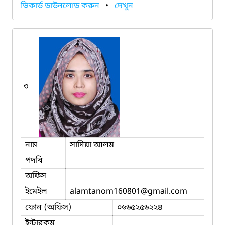
ভিকার্ড ডাউনলোড করুন
•
দেখুন
৩
নাম
সাদিয়া আলম
পদবি
অফিস
ইমেইল
alamtanom160801
@gmail.com
ফোন (অফিস)
০৬৬৫২৫৬২২৪
ইন্টারকম