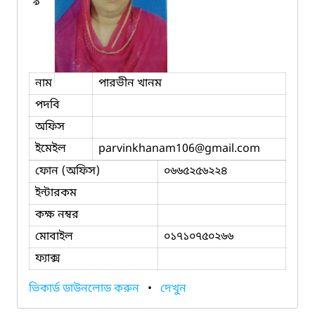
৯
নাম
পারভীন খানম
পদবি
অফিস
ইমেইল
parvinkhanam106
@gmail.com
ফোন (অফিস)
০৬৬৫২৫৬২২৪
ইন্টারকম
কক্ষ নম্বর
মোবাইল
০১৭১০৭৫০২৬৬
ফ্যাক্স
ভিকার্ড ডাউনলোড করুন
•
দেখুন