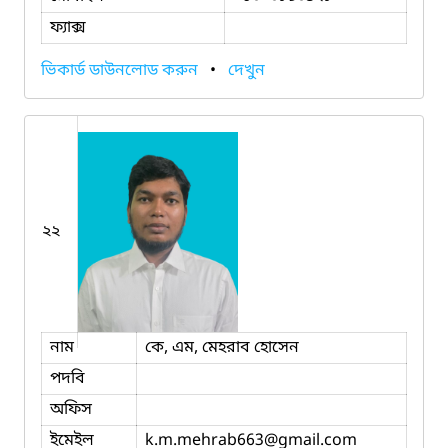
ফ্যাক্স
ভিকার্ড ডাউনলোড করুন
•
দেখুন
২২
নাম
কে, এম, মেহরাব হোসেন
পদবি
অফিস
ইমেইল
k.m.mehrab663
@gmail.com