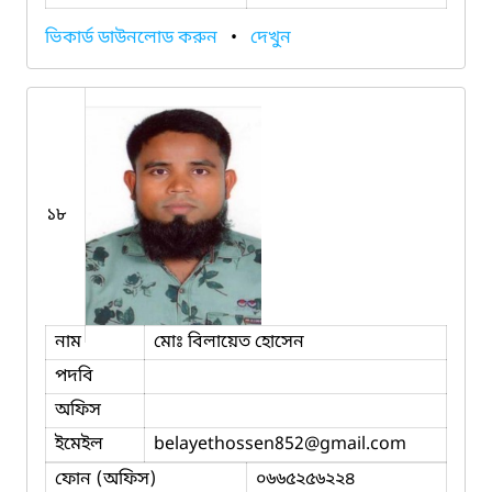
ভিকার্ড ডাউনলোড করুন
•
দেখুন
১৮
নাম
মোঃ বিলায়েত হোসেন
পদবি
অফিস
ইমেইল
belayethossen852
@gmail.com
ফোন (অফিস)
০৬৬৫২৫৬২২৪