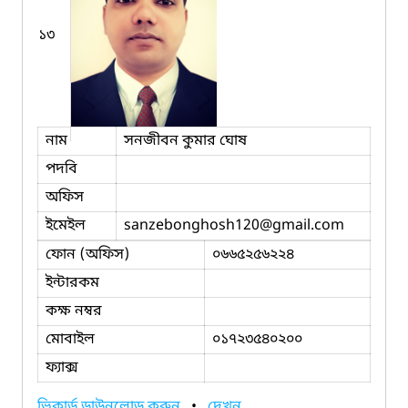
১৩
নাম
সনজীবন কুমার ঘোষ
পদবি
অফিস
ইমেইল
sanzebonghosh120
@gmail.com
ফোন (অফিস)
০৬৬৫২৫৬২২৪
ইন্টারকম
কক্ষ নম্বর
মোবাইল
০১৭২৩৫৪০২০০
ফ্যাক্স
ভিকার্ড ডাউনলোড করুন
•
দেখুন