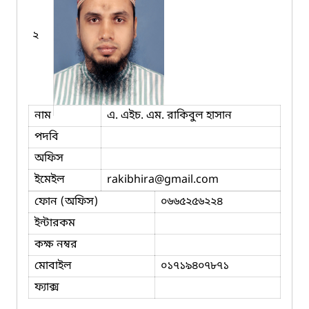
২
নাম
এ. এইচ. এম. রাকিবুল হাসান
পদবি
অফিস
ইমেইল
rakibhira
@gmail.com
ফোন (অফিস)
০৬৬৫২৫৬২২৪
ইন্টারকম
কক্ষ নম্বর
মোবাইল
০১৭১৯৪০৭৮৭১
ফ্যাক্স