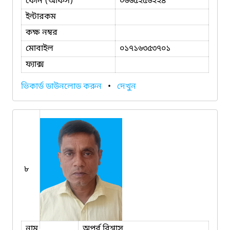
ফোন (অফিস)
০৬৬৫২৫৬২২৪
ইন্টারকম
কক্ষ নম্বর
মোবাইল
০১৭১৬৩৫৩৭০১
ফ্যাক্স
ভিকার্ড ডাউনলোড করুন
•
দেখুন
৮
নাম
অপূর্ব বিশ্বাস