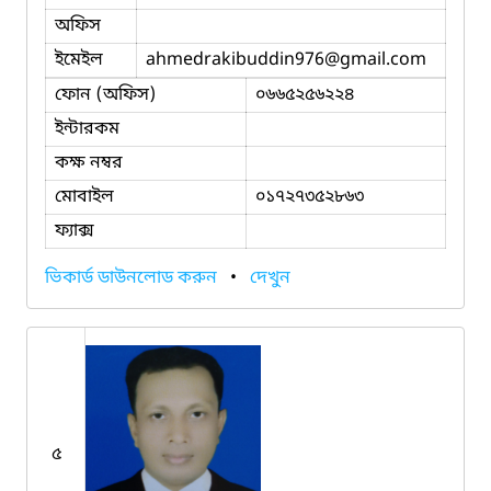
অফিস
ইমেইল
ahmedrakibuddin976
@gmail.com
ফোন (অফিস)
০৬৬৫২৫৬২২৪
ইন্টারকম
কক্ষ নম্বর
মোবাইল
০১৭২৭৩৫২৮৬৩
ফ্যাক্স
ভিকার্ড ডাউনলোড করুন
•
দেখুন
৫