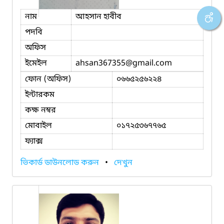
নাম
আহসান হাবীব
পদবি
অফিস
ইমেইল
ahsan367355
@gmail.com
ফোন (অফিস)
০৬৬৫২৫৬২২৪
ইন্টারকম
কক্ষ নম্বর
মোবাইল
০১৭২৫৩৬৭৭৬৫
ফ্যাক্স
ভিকার্ড ডাউনলোড করুন
•
দেখুন