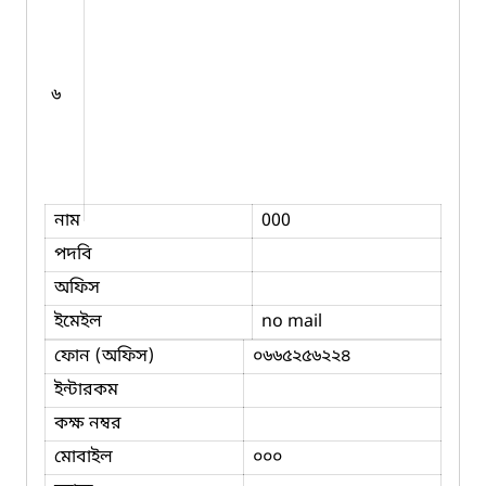
৬
নাম
000
পদবি
অফিস
ইমেইল
no mail
ফোন (অফিস)
০৬৬৫২৫৬২২৪
ইন্টারকম
কক্ষ নম্বর
মোবাইল
০০০