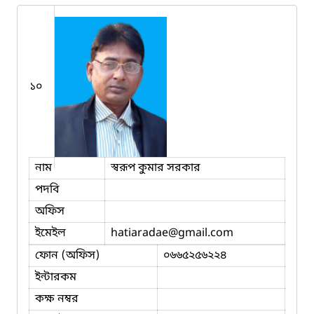
১০
নাম
স্বরূপ কুমার সরকার
পদবি
অফিস
ইমেইল
hatiaradae
@gmail.com
ফোন (অফিস)
০৬৬৫২৫৬২২৪
ইন্টারকম
কক্ষ নম্বর