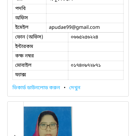
পদবি
অফিস
ইমেইল
apudae99
@gmail.com
ফোন (অফিস)
০৬৬৫২৫৬২২৪
ইন্টারকম
কক্ষ নম্বর
মোবাইল
০১৭৪০৯৭২৮৭১
ফ্যাক্স
ভিকার্ড ডাউনলোড করুন
•
দেখুন