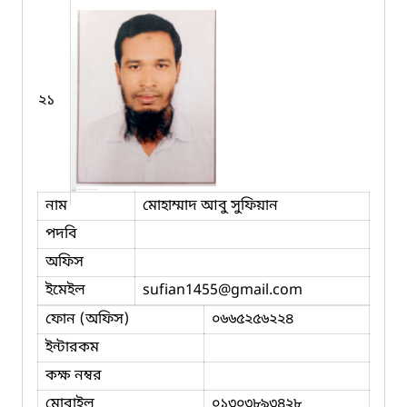
২১
নাম
মোহাম্মাদ আবু সুফিয়ান
পদবি
অফিস
ইমেইল
sufian1455
@gmail.com
ফোন (অফিস)
০৬৬৫২৫৬২২৪
ইন্টারকম
কক্ষ নম্বর
মোবাইল
০১৩০৩৮৯৩৪২৮