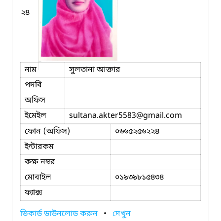
২৪
নাম
সুলতানা আক্তার
পদবি
অফিস
ইমেইল
sultana.akter5583
@gmail.com
ফোন (অফিস)
০৬৬৫২৫৬২২৪
ইন্টারকম
কক্ষ নম্বর
মোবাইল
০১৯৩৯৮১৫৪৩৪
ফ্যাক্স
ভিকার্ড ডাউনলোড করুন
•
দেখুন