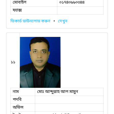
মোবাইল
০১৭৪০৯৯০৩৪৪
ফ্যাক্স
ভিকার্ড ডাউনলোড করুন
•
দেখুন
১১
নাম
মোঃ আব্দুল্লাহ আল মামুন
পদবি
অফিস