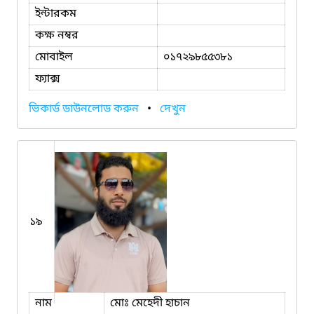
ইন্টারকম
কক্ষ নম্বর
মোবাইল
০১৭২৯৮৫৫৩৮১
ফ্যাক্স
ভিকার্ড ডাউনলোড করুন
•
দেখুন
১৯
নাম
মোঃ মেহেদী হাচান