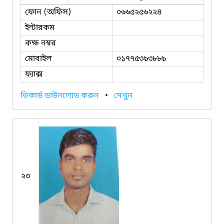
ফোন (অফিস)
০৬৬৫২৫৬২২৪
ইন্টারকম
কক্ষ নম্বর
মোবাইল
০১৭৭৫৩৯৩৮৮৯
ফ্যাক্স
ভিকার্ড ডাউনলোড করুন
•
দেখুন
২৩