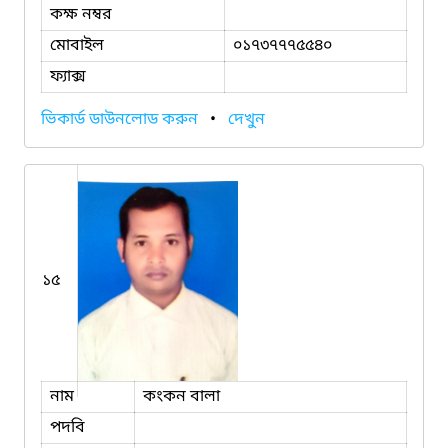
কক্ষ নম্বর
মোবাইল
০১৭৩৭৭৭৫৫৪০
ফ্যাক্স
ভিকার্ড ডাউনলোড করুন
•
দেখুন
১৫
নাম
কংকন বালা
পদবি