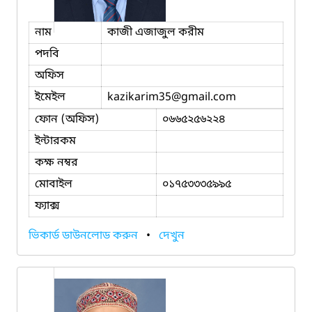
নাম
কাজী এজাজুল করীম
পদবি
অফিস
ইমেইল
kazikarim35
@gmail.com
ফোন (অফিস)
০৬৬৫২৫৬২২৪
ইন্টারকম
কক্ষ নম্বর
মোবাইল
০১৭৫৩৩৩৫৯৯৫
ফ্যাক্স
ভিকার্ড ডাউনলোড করুন
•
দেখুন