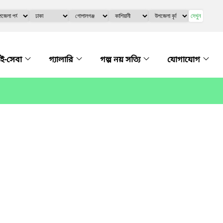
দেখুন
ই-সেবা
গ্যালারি
গল্প নয় সত্যি
যোগাযোগ