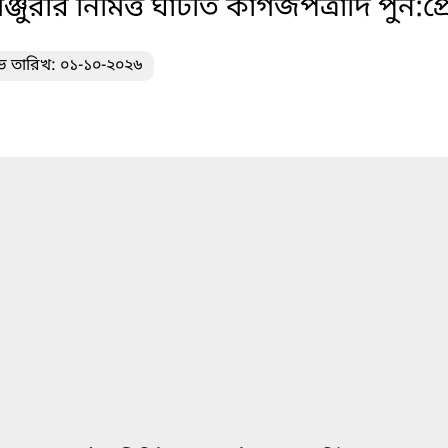
ুরীর নিমিত্ত ঘাটতি কাগজপত্রাদি পুন:প্
ভ তারিখ: ০১-১০-২০২৬