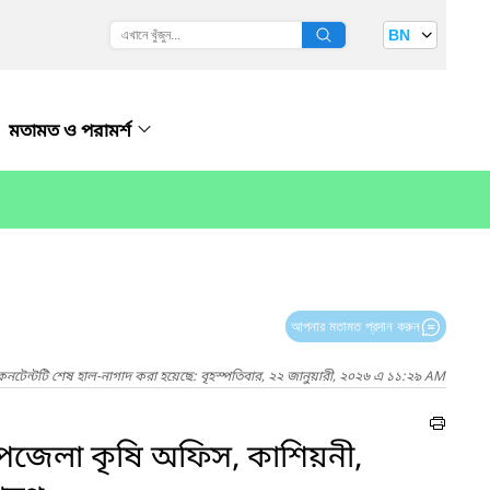
BN
মতামত ও পরামর্শ
আপনার মতামত প্রদান করুন
কনটেন্টটি শেষ হাল-নাগাদ করা হয়েছে: বৃহস্পতিবার, ২২ জানুয়ারী, ২০২৬ এ ১১:২৯ AM
, উপজেলা কৃষি অফিস, কাশিয়নী,