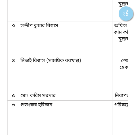
মুদ্রাক্ষ
৩
সন্দীপ কুমার বিশ্বাস
অফিস সহ
কাম কম্পি
মুদ্রাক্ষ
৪
নিতাই বিশ্বাস (সাময়িক বরখাস্ত)
স্প্রেয়া
মেকান
৫
মোঃ করিম সরদার
নিরাপত্তা প
৬
শুভংকর হরিজন
পরিচ্ছন্নতা 